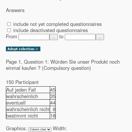
Answers
include not yet completed questionnaires
include deactivated questionnaires
From
to
...
...
Page 1, Question 1: Würden Sie unser Produkt noch
einmal kaufen ? (Compulsory question)
150 Participant
Auf jeden Fall
45
wahrscheinlich
35
eventuell
44
wahrscheinlich nicht
8
bestimmt nicht
18
Graphics:
Width: