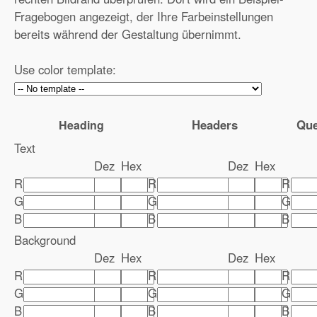
Fragebogen angezeigt, der Ihre Farbeinstellungen
bereits während der Gestaltung übernimmt.
Use color template:
Headers
Que
Heading
Text
Dez
Hex
Dez
Hex
R
R
R
G
G
G
B
B
B
Background
Dez
Hex
Dez
Hex
R
R
R
G
G
G
B
B
B