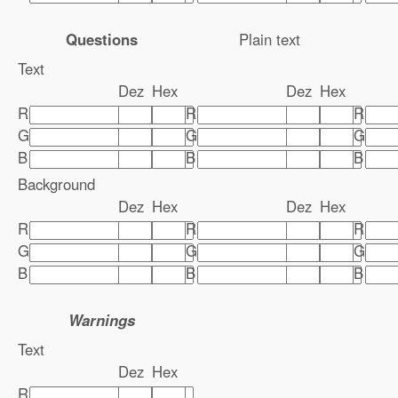
Questions
Plain text
Text
Dez
Hex
Dez
Hex
R
R
R
G
G
G
B
B
B
Background
Dez
Hex
Dez
Hex
R
R
R
G
G
G
B
B
B
Warnings
Text
Dez
Hex
R